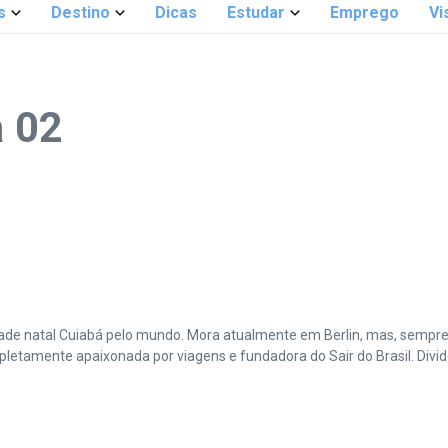
s
Destino
Dicas
Estudar
Emprego
Vi
a 02
cidade natal Cuiabá pelo mundo. Mora atualmente em Berlin, mas, sempr
amente apaixonada por viagens e fundadora do Sair do Brasil. Divide 