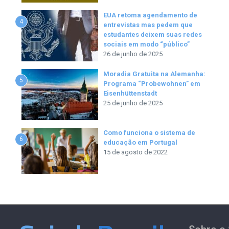
EUA retoma agendamento de
4
entrevistas mas pedem que
estudantes deixem suas redes
sociais em modo “público”
26 de junho de 2025
Moradia Gratuita na Alemanha:
5
Programa “Probewohnen” em
Eisenhüttenstadt
25 de junho de 2025
Como funciona o sistema de
6
educação em Portugal
15 de agosto de 2022