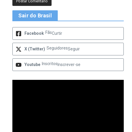
Sair do Brasil
Fãs
Facebook
Curtir
Seguidores
X (Twitter)
Seguir
Inscritos
Youtube
Inscrever-se