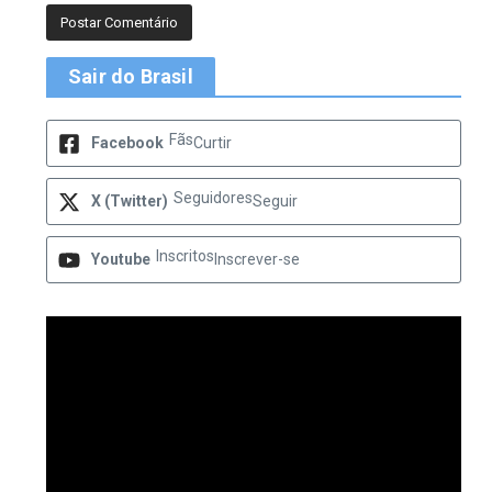
Sair do Brasil
Fãs
Facebook
Curtir
Seguidores
X (Twitter)
Seguir
Inscritos
Youtube
Inscrever-se