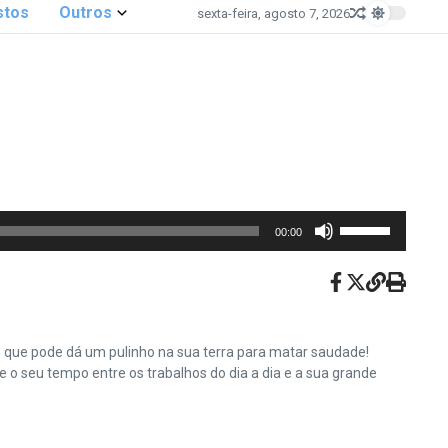
stos
Outros
sexta-feira, agosto 7, 2026
Use
00:00
as
setas
para
cima
ou
e que pode dá um pulinho na sua terra para matar saudade!
para
o seu tempo entre os trabalhos do dia a dia e a sua grande
baixo
para
aumentar