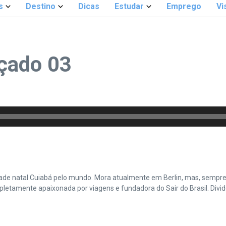
s
Destino
Dicas
Estudar
Emprego
Vi
çado 03
cidade natal Cuiabá pelo mundo. Mora atualmente em Berlin, mas, sempr
amente apaixonada por viagens e fundadora do Sair do Brasil. Divide 