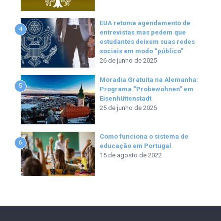
EUA retoma agendamento de
4
entrevistas mas pedem que
estudantes deixem suas redes
sociais em modo “público”
26 de junho de 2025
Moradia Gratuita na Alemanha:
5
Programa “Probewohnen” em
Eisenhüttenstadt
25 de junho de 2025
Como funciona o sistema de
6
educação em Portugal
15 de agosto de 2022