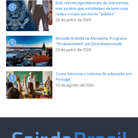
EUA retoma agendamento de entrevistas
4
mas pedem que estudantes deixem suas
redes sociais em modo “público”
26 de junho de 2025
Moradia Gratuita na Alemanha: Programa
5
“Probewohnen” em Eisenhüttenstadt
25 de junho de 2025
Como funciona o sistema de educação em
6
Portugal
15 de agosto de 2022