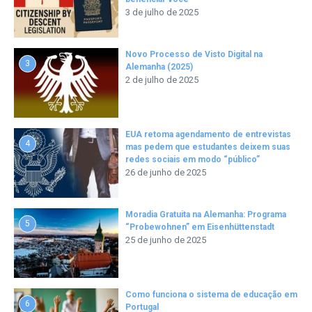
3 de julho de 2025
Novo Processo de Visto Digital na
3
Alemanha (2025)
2 de julho de 2025
EUA retoma agendamento de entrevistas
4
mas pedem que estudantes deixem suas
redes sociais em modo “público”
26 de junho de 2025
Moradia Gratuita na Alemanha: Programa
5
“Probewohnen” em Eisenhüttenstadt
25 de junho de 2025
Como funciona o sistema de educação em
6
Portugal