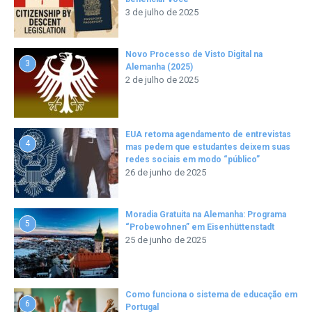
3 de julho de 2025
Novo Processo de Visto Digital na
3
Alemanha (2025)
2 de julho de 2025
EUA retoma agendamento de entrevistas
4
mas pedem que estudantes deixem suas
redes sociais em modo “público”
26 de junho de 2025
Moradia Gratuita na Alemanha: Programa
5
“Probewohnen” em Eisenhüttenstadt
25 de junho de 2025
Como funciona o sistema de educação em
6
Portugal