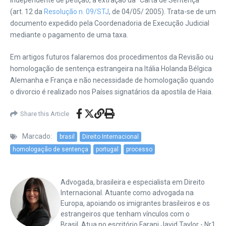
independente de petição, a extração da “Carta de Sentença”
(art. 12 da
Resolução n. 09/STJ
, de 04/05/ 2005). Trata-se de um
documento expedido pela Coordenadoria de Execução Judicial
mediante o pagamento de uma taxa.
Em artigos futuros falaremos dos procedimentos da Revisão ou
homologação de sentença estrangeira na Itália Holanda Bélgica
Alemanha e França e não necessidade de homologação quando
o divorcio é realizado nos Países signatários da apostila de Haia.
Share this Article
Marcado:
brasil
Direito Internacional
homologação de sentença
portugal
processo
Advogada, brasileira e especialista em Direito
Internacional. Atuante como advogada na
Europa, apoiando os imigrantes brasileiros e os
estrangeiros que tenham vínculos com o
Brasil. Atua no escritório Farani Javid Taylor - Nr1