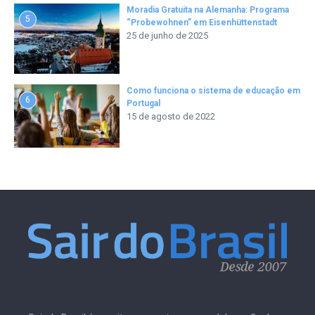
Moradia Gratuita na Alemanha: Programa
5
“Probewohnen” em Eisenhüttenstadt
25 de junho de 2025
Como funciona o sistema de educação em
6
Portugal
15 de agosto de 2022