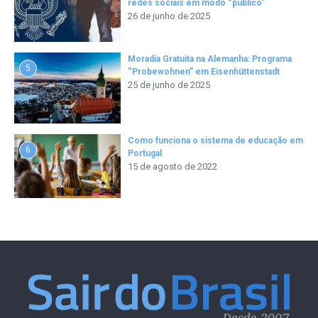
redes sociais em modo “público”
26 de junho de 2025
Moradia Gratuita na Alemanha: Programa
5
“Probewohnen” em Eisenhüttenstadt
25 de junho de 2025
Como funciona o sistema de educação em
6
Portugal
15 de agosto de 2022