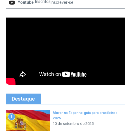
Inscritos
Youtube
Inscrever-se
Destaque
Morar na Espanha: guia para brasileiros
1
2025
10 de setembro de 2025