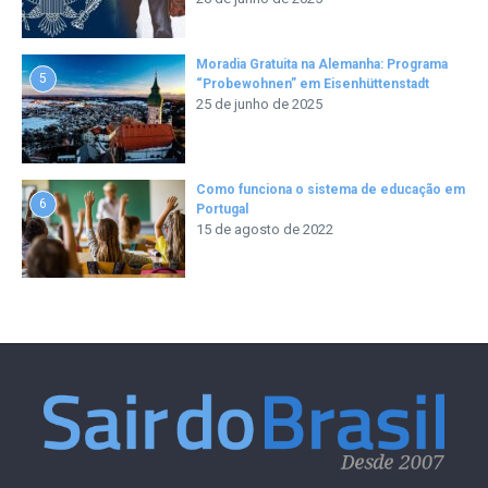
Moradia Gratuita na Alemanha: Programa
5
“Probewohnen” em Eisenhüttenstadt
25 de junho de 2025
Como funciona o sistema de educação em
6
Portugal
15 de agosto de 2022