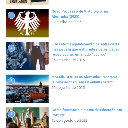
Novo Processo de Visto Digital na
3
Alemanha (2025)
2 de julho de 2025
EUA retoma agendamento de entrevistas
4
mas pedem que estudantes deixem suas
redes sociais em modo “público”
26 de junho de 2025
Moradia Gratuita na Alemanha: Programa
5
“Probewohnen” em Eisenhüttenstadt
25 de junho de 2025
Como funciona o sistema de educação em
6
Portugal
15 de agosto de 2022