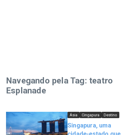
Navegando pela Tag: teatro
Esplanade
Ásia
Cingapura
Destino
Singapura, uma
cidade-estado que