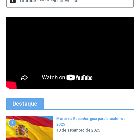
Youtube
Inscrever-se
Destaque
Morar na Espanha: guia para brasileiros
1
2025
10 de setembro de 2025