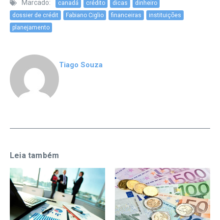
Marcado:
canadá
crédito
dicas
dinheiro
dossier de crédit
Fabiano Ciglio
financeiras
instituições
planejamento
Tiago Souza
Leia também