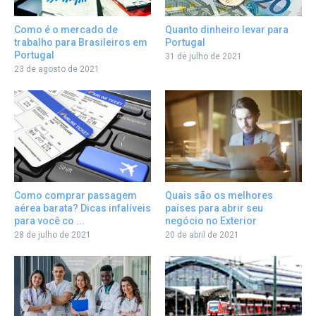
Quanto dinheiro levar para
Como é o mercado de
Portugal
trabalho para Brasileiros em
Portugal
31 de julho de 2021
23 de agosto de 2021
Como comprar passagem
Quais são os melhores
aérea barata? Dicas infalíveis
países para abrir seu
para você co ...
negócio no Exterior
28 de julho de 2021
20 de abril de 2021