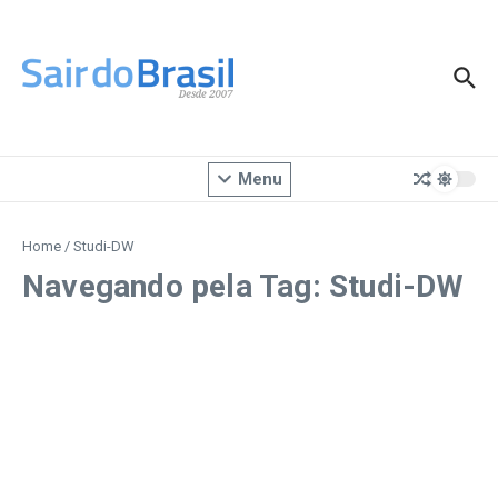
Ir para o conteúdo
Menu
Home
/
Studi-DW
Navegando pela Tag: Studi-DW