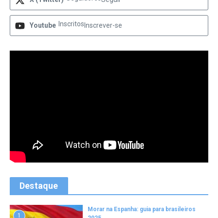
Inscritos
Youtube
Inscrever-se
Destaque
Morar na Espanha: guia para brasileiros
1
2025