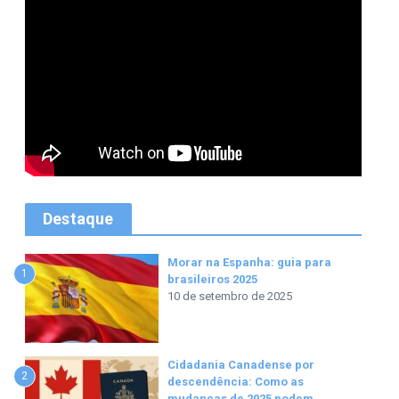
Destaque
Morar na Espanha: guia para
1
brasileiros 2025
10 de setembro de 2025
Cidadania Canadense por
2
descendência: Como as
mudanças de 2025 podem