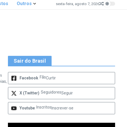
stos
Outros
sexta-feira, agosto 7, 2026
Sair do Brasil
um
Fãs
Facebook
Curtir
ias,
Seguidores
X (Twitter)
Seguir
Inscritos
Youtube
Inscrever-se