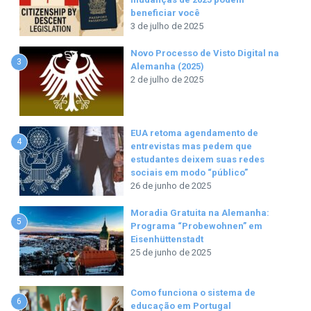
beneficiar você
3 de julho de 2025
Novo Processo de Visto Digital na
3
Alemanha (2025)
2 de julho de 2025
EUA retoma agendamento de
4
entrevistas mas pedem que
estudantes deixem suas redes
sociais em modo “público”
26 de junho de 2025
Moradia Gratuita na Alemanha:
5
Programa “Probewohnen” em
Eisenhüttenstadt
25 de junho de 2025
Como funciona o sistema de
6
educação em Portugal