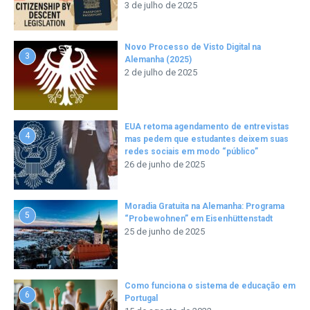
3 de julho de 2025
Novo Processo de Visto Digital na
3
Alemanha (2025)
2 de julho de 2025
EUA retoma agendamento de entrevistas
4
mas pedem que estudantes deixem suas
redes sociais em modo “público”
26 de junho de 2025
Moradia Gratuita na Alemanha: Programa
5
“Probewohnen” em Eisenhüttenstadt
25 de junho de 2025
Como funciona o sistema de educação em
6
Portugal