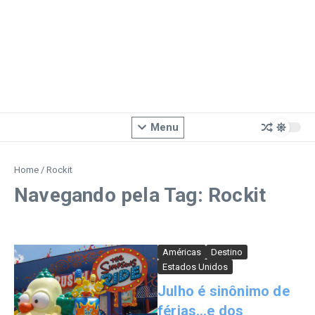
Menu
Home
/
Rockit
Navegando pela Tag: Rockit
Américas
Destino
Estados Unidos
Julho é sinônimo de
férias…e dos