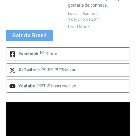
gostaria de conhece...
Luciana Ramos
1 de julho de 2011
Read More
Sair do Brasil
Fãs
Facebook
Curtir
Seguidores
X (Twitter)
Seguir
Inscritos
Youtube
Inscrever-se