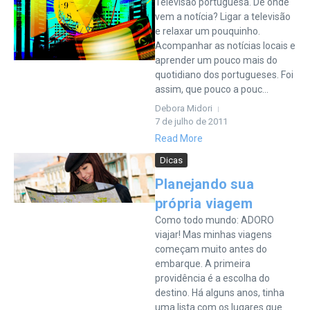
Televisão portuguesa. De onde
vem a notícia? Ligar a televisão
e relaxar um pouquinho.
Acompanhar as notícias locais e
aprender um pouco mais do
quotidiano dos portugueses. Foi
assim, que pouco a pouc...
Debora Midori
7 de julho de 2011
Read More
Dicas
Planejando sua
própria viagem
Como todo mundo: ADORO
viajar! Mas minhas viagens
começam muito antes do
embarque. A primeira
providência é a escolha do
destino. Há alguns anos, tinha
uma lista com os lugares que