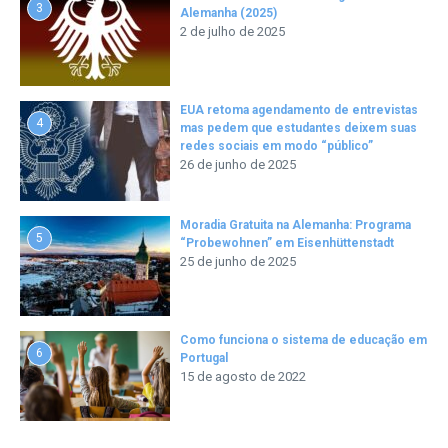
3
Alemanha (2025)
2 de julho de 2025
EUA retoma agendamento de entrevistas
4
mas pedem que estudantes deixem suas
redes sociais em modo “público”
26 de junho de 2025
Moradia Gratuita na Alemanha: Programa
5
“Probewohnen” em Eisenhüttenstadt
25 de junho de 2025
Como funciona o sistema de educação em
6
Portugal
15 de agosto de 2022