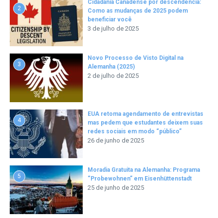
Cidadania Canadense por descendência:
2
Como as mudanças de 2025 podem
beneficiar você
3 de julho de 2025
Novo Processo de Visto Digital na
3
Alemanha (2025)
2 de julho de 2025
EUA retoma agendamento de entrevistas
4
mas pedem que estudantes deixem suas
redes sociais em modo “público”
26 de junho de 2025
Moradia Gratuita na Alemanha: Programa
5
“Probewohnen” em Eisenhüttenstadt
25 de junho de 2025