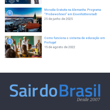
Moradia Gratuita na Alemanha: Programa
5
“Probewohnen” em Eisenhüttenstadt
25 de junho de 2025
Como funciona o sistema de educação em
6
Portugal
15 de agosto de 2022