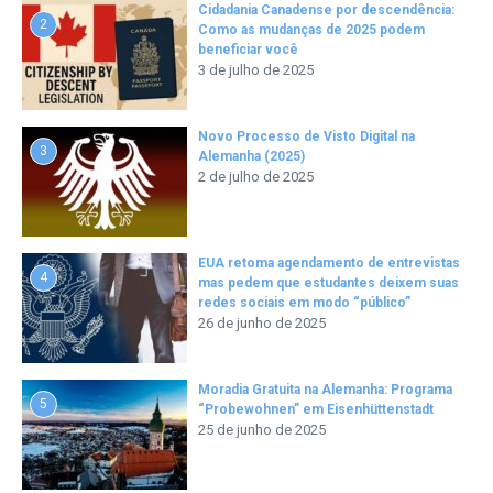
Cidadania Canadense por descendência:
2
Como as mudanças de 2025 podem
beneficiar você
3 de julho de 2025
Novo Processo de Visto Digital na
3
Alemanha (2025)
2 de julho de 2025
EUA retoma agendamento de entrevistas
4
mas pedem que estudantes deixem suas
redes sociais em modo “público”
26 de junho de 2025
Moradia Gratuita na Alemanha: Programa
5
“Probewohnen” em Eisenhüttenstadt
25 de junho de 2025