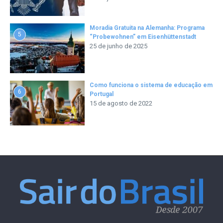
Moradia Gratuita na Alemanha: Programa
5
“Probewohnen” em Eisenhüttenstadt
25 de junho de 2025
Como funciona o sistema de educação em
6
Portugal
15 de agosto de 2022