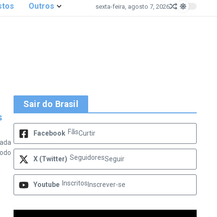
stos
Outros
sexta-feira, agosto 7, 2026
Sair do Brasil
s
Fãs
Facebook
Curtir
tada
Todo
Seguidores
X (Twitter)
Seguir
Inscritos
Youtube
Inscrever-se