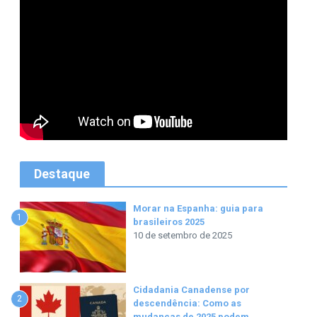
Destaque
Morar na Espanha: guia para
1
brasileiros 2025
10 de setembro de 2025
Cidadania Canadense por
2
descendência: Como as
mudanças de 2025 podem