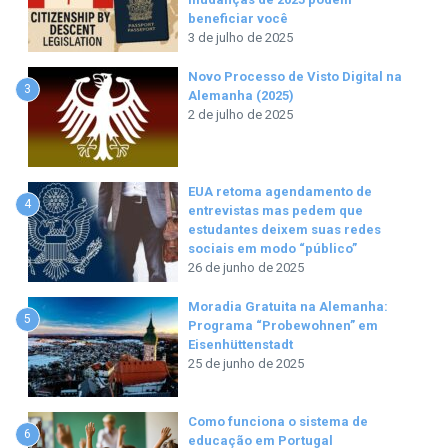
beneficiar você
3 de julho de 2025
Novo Processo de Visto Digital na
3
Alemanha (2025)
2 de julho de 2025
EUA retoma agendamento de
4
entrevistas mas pedem que
estudantes deixem suas redes
sociais em modo “público”
26 de junho de 2025
Moradia Gratuita na Alemanha:
5
Programa “Probewohnen” em
Eisenhüttenstadt
25 de junho de 2025
Como funciona o sistema de
6
educação em Portugal