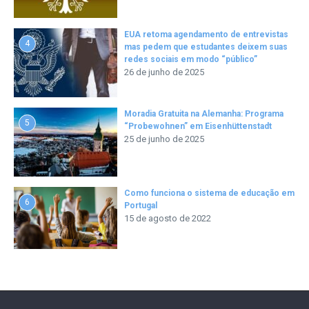
EUA retoma agendamento de entrevistas
4
mas pedem que estudantes deixem suas
redes sociais em modo “público”
26 de junho de 2025
Moradia Gratuita na Alemanha: Programa
5
“Probewohnen” em Eisenhüttenstadt
25 de junho de 2025
Como funciona o sistema de educação em
6
Portugal
15 de agosto de 2022