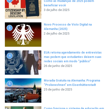
Como as mudanças de 2025 podem
beneficiar você
3 de julho de 2025
Novo Processo de Visto Digital na
3
Alemanha (2025)
2 de julho de 2025
EUA retoma agendamento de entrevistas
4
mas pedem que estudantes deixem suas
redes sociais em modo “público”
26 de junho de 2025
Moradia Gratuita na Alemanha: Programa
5
“Probewohnen” em Eisenhüttenstadt
25 de junho de 2025
Como funciona o sistema de educação em