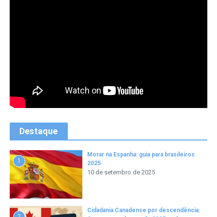
Destaque
Morar na Espanha: guia para brasileiros
1
2025
10 de setembro de 2025
Cidadania Canadense por descendência:
2