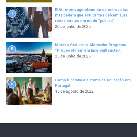
EUA retoma agendamento de entrevistas
4
mas pedem que estudantes deixem suas
redes sociais em modo “público”
26 de junho de 2025
Moradia Gratuita na Alemanha: Programa
5
“Probewohnen” em Eisenhüttenstadt
25 de junho de 2025
Como funciona o sistema de educação em
6
Portugal
15 de agosto de 2022