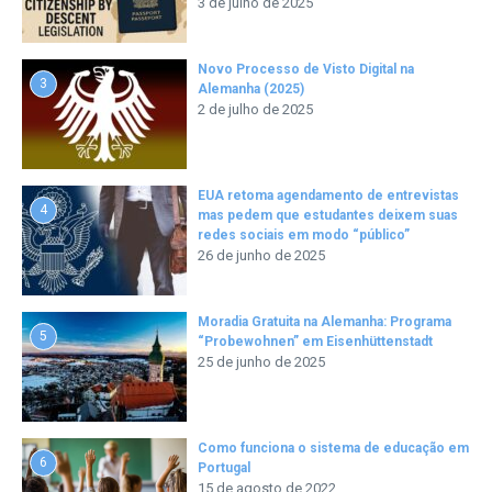
3 de julho de 2025
Novo Processo de Visto Digital na
3
Alemanha (2025)
2 de julho de 2025
EUA retoma agendamento de entrevistas
4
mas pedem que estudantes deixem suas
redes sociais em modo “público”
26 de junho de 2025
Moradia Gratuita na Alemanha: Programa
5
“Probewohnen” em Eisenhüttenstadt
25 de junho de 2025
Como funciona o sistema de educação em
6
Portugal
15 de agosto de 2022