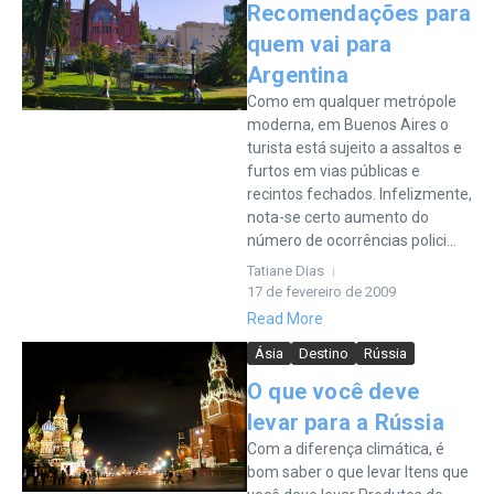
Recomendações para
quem vai para
Argentina
Como em qualquer metrópole
moderna, em Buenos Aires o
turista está sujeito a assaltos e
furtos em vias públicas e
recintos fechados. Infelizmente,
nota-se certo aumento do
número de ocorrências polici...
Tatiane Dias
17 de fevereiro de 2009
Read More
Ásia
Destino
Rússia
O que você deve
levar para a Rússia
Com a diferença climática, é
bom saber o que levar Itens que