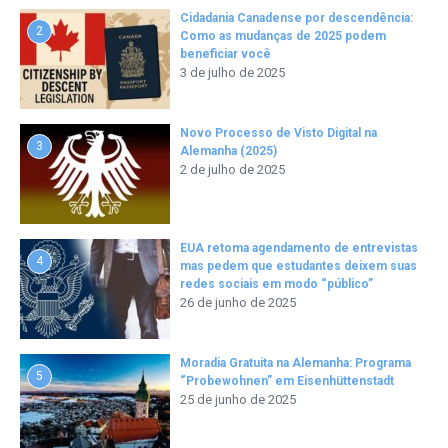
Cidadania Canadense por descendência:
2
Como as mudanças de 2025 podem
beneficiar você
3 de julho de 2025
Novo Processo de Visto Digital na
3
Alemanha (2025)
2 de julho de 2025
EUA retoma agendamento de entrevistas
4
mas pedem que estudantes deixem suas
redes sociais em modo “público”
26 de junho de 2025
Moradia Gratuita na Alemanha: Programa
5
“Probewohnen” em Eisenhüttenstadt
25 de junho de 2025