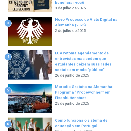
beneficiar você
3 de julho de 2025
Novo Processo de Visto Digital na
3
Alemanha (2025)
2 de julho de 2025
EUA retoma agendamento de
4
entrevistas mas pedem que
estudantes deixem suas redes
sociais em modo “público”
26 de junho de 2025
Moradia Gratuita na Alemanha:
5
Programa “Probewohnen” em
Eisenhüttenstadt
25 de junho de 2025
Como funciona o sistema de
6
educação em Portugal