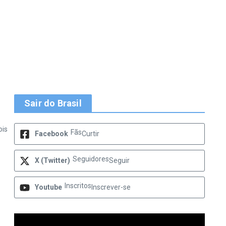
Sair do Brasil
ois
Fãs
Facebook
Curtir
Seguidores
X (Twitter)
Seguir
Inscritos
Youtube
Inscrever-se