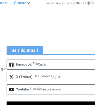
stos
Outros
sexta-feira, agosto 7, 2026
Sair do Brasil
Fãs
Facebook
Curtir
s que
Seguidores
X (Twitter)
Seguir
Inscritos
Youtube
Inscrever-se