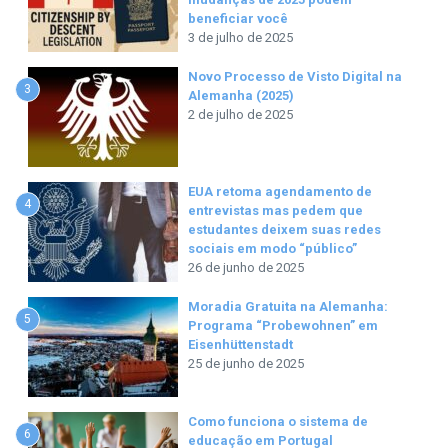
beneficiar você
3 de julho de 2025
Novo Processo de Visto Digital na
3
Alemanha (2025)
2 de julho de 2025
EUA retoma agendamento de
4
entrevistas mas pedem que
estudantes deixem suas redes
sociais em modo “público”
26 de junho de 2025
Moradia Gratuita na Alemanha:
5
Programa “Probewohnen” em
Eisenhüttenstadt
25 de junho de 2025
Como funciona o sistema de
6
educação em Portugal