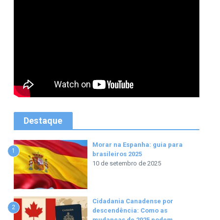
Destaque
Morar na Espanha: guia para
1
brasileiros 2025
10 de setembro de 2025
Cidadania Canadense por
2
descendência: Como as
mudanças de 2025 podem