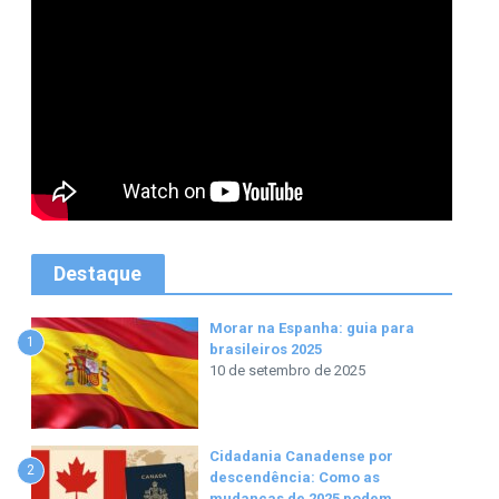
Destaque
Morar na Espanha: guia para
1
brasileiros 2025
10 de setembro de 2025
Cidadania Canadense por
2
descendência: Como as
mudanças de 2025 podem