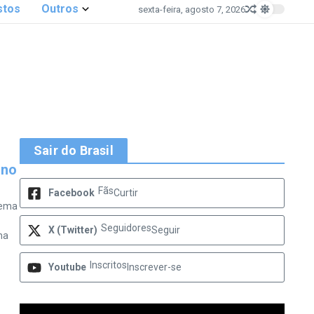
stos
Outros
sexta-feira, agosto 7, 2026
Sair do Brasil
 no
Fãs
Facebook
Curtir
tema
Seguidores
X (Twitter)
Seguir
ma
Inscritos
Youtube
Inscrever-se