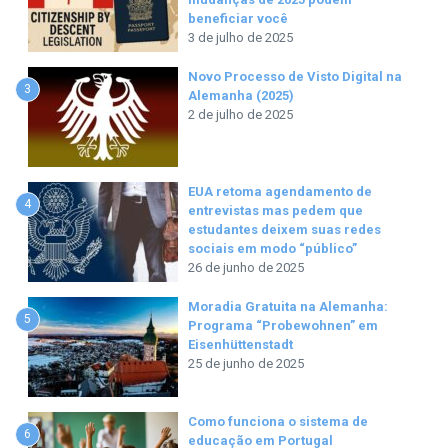
beneficiar você
3 de julho de 2025
Novo Processo de Visto Digital na
3
Alemanha (2025)
2 de julho de 2025
EUA retoma agendamento de
4
entrevistas mas pedem que
estudantes deixem suas redes
sociais em modo “público”
26 de junho de 2025
Moradia Gratuita na Alemanha:
5
Programa “Probewohnen” em
Eisenhüttenstadt
25 de junho de 2025
Como funciona o sistema de
6
educação em Portugal