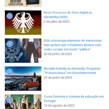
Novo Processo de Visto Digital na
3
Alemanha (2025)
2 de julho de 2025
EUA retoma agendamento de entrevistas
4
mas pedem que estudantes deixem suas
redes sociais em modo “público”
26 de junho de 2025
Moradia Gratuita na Alemanha: Programa
5
“Probewohnen” em Eisenhüttenstadt
25 de junho de 2025
Como funciona o sistema de educação em
6
Portugal
15 de agosto de 2022