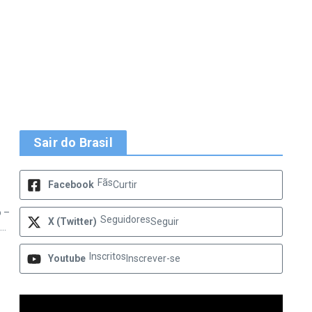
Sair do Brasil
Fãs
Facebook
Curtir
o –
Seguidores
X (Twitter)
Seguir
..
Inscritos
Youtube
Inscrever-se