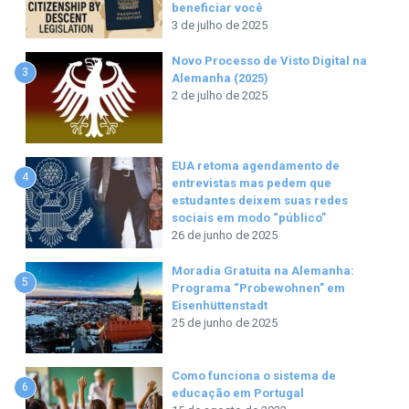
beneficiar você
3 de julho de 2025
Novo Processo de Visto Digital na
3
Alemanha (2025)
2 de julho de 2025
EUA retoma agendamento de
4
entrevistas mas pedem que
estudantes deixem suas redes
sociais em modo “público”
26 de junho de 2025
Moradia Gratuita na Alemanha:
5
Programa “Probewohnen” em
Eisenhüttenstadt
25 de junho de 2025
Como funciona o sistema de
6
educação em Portugal