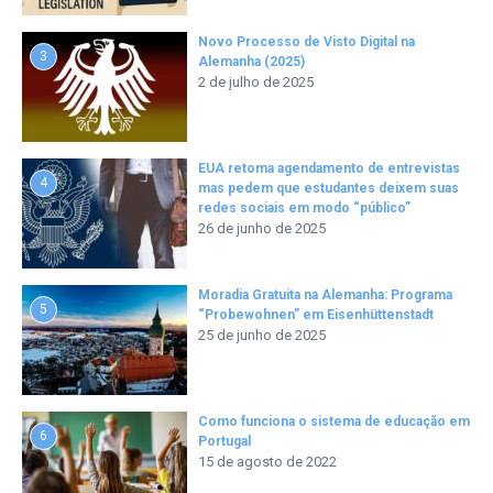
Novo Processo de Visto Digital na
3
Alemanha (2025)
2 de julho de 2025
EUA retoma agendamento de entrevistas
4
mas pedem que estudantes deixem suas
redes sociais em modo “público”
26 de junho de 2025
Moradia Gratuita na Alemanha: Programa
5
“Probewohnen” em Eisenhüttenstadt
25 de junho de 2025
Como funciona o sistema de educação em
6
Portugal
15 de agosto de 2022