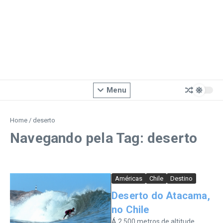
Menu
Home
/
deserto
Navegando pela Tag: deserto
Américas
Chile
Destino
Deserto do Atacama,
no Chile
Á 2.500 metros de altitude,