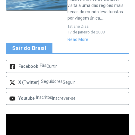
visita a uma das regiões mais
secas do mundo leva turistas
por viagem única....
Tatiane Dias
17 de janeiro de 2008
Read More
Sair do Brasil
Fãs
Facebook
Curtir
Seguidores
X (Twitter)
Seguir
Inscritos
Youtube
Inscrever-se