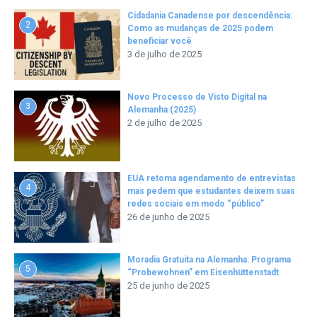
Cidadania Canadense por descendência:
2
Como as mudanças de 2025 podem
beneficiar você
3 de julho de 2025
Novo Processo de Visto Digital na
3
Alemanha (2025)
2 de julho de 2025
EUA retoma agendamento de entrevistas
4
mas pedem que estudantes deixem suas
redes sociais em modo “público”
26 de junho de 2025
Moradia Gratuita na Alemanha: Programa
5
“Probewohnen” em Eisenhüttenstadt
25 de junho de 2025