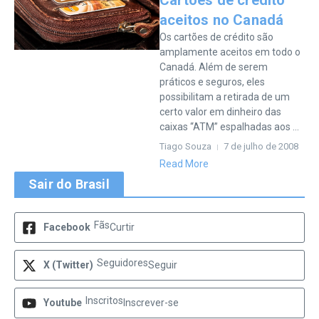
Cartões de crédito
aceitos no Canadá
Os cartões de crédito são
amplamente aceitos em todo o
Canadá. Além de serem
práticos e seguros, eles
possibilitam a retirada de um
certo valor em dinheiro das
caixas “ATM” espalhadas aos ...
Tiago Souza
7 de julho de 2008
Read More
Sair do Brasil
Fãs
Facebook
Curtir
Seguidores
X (Twitter)
Seguir
Inscritos
Youtube
Inscrever-se