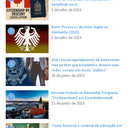
beneficiar você
3 de julho de 2025
Novo Processo de Visto Digital na
3
Alemanha (2025)
2 de julho de 2025
EUA retoma agendamento de entrevistas
4
mas pedem que estudantes deixem suas
redes sociais em modo “público”
26 de junho de 2025
Moradia Gratuita na Alemanha: Programa
5
“Probewohnen” em Eisenhüttenstadt
25 de junho de 2025
Como funciona o sistema de educação em