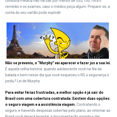
consulta médica não vai sair por menos de US$ 100, fora o
remédio e os exames, caso o médico peça algum. Prepare-se, a
conta do seu cartão pode explodir.
Não se preveniu, o “Murphy” vai aparecer e fazer jus a sua lei.
É aquela velha história: quando adolescente você na fila da
balada e bem nesse dia que você esqueceu o RG o segurança o
pediu? Lei de Murphy.
Para evitar férias frustradas, a melhor opção é já sair do
Brasil com uma cobertura contratada. Existem duas opções:
o seguro viagem e a assistência viagem.
Contratando o
seguro, e havendo despesas cobertas pelo plano, ao retornar ao
Brasil você deverá levantar a documentação exigida e dar