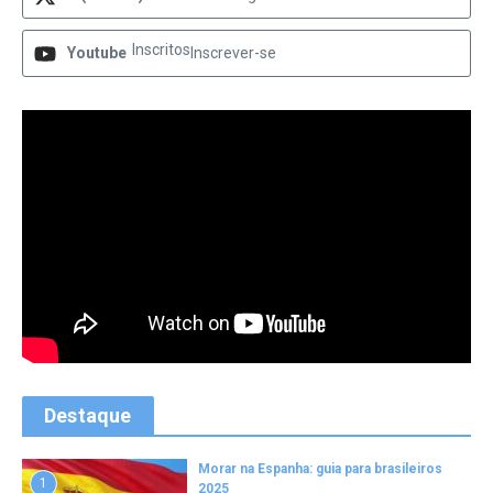
Inscritos
Youtube
Inscrever-se
Destaque
Morar na Espanha: guia para brasileiros
1
2025