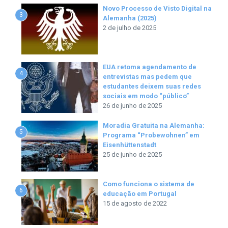
Novo Processo de Visto Digital na
3
Alemanha (2025)
2 de julho de 2025
EUA retoma agendamento de
4
entrevistas mas pedem que
estudantes deixem suas redes
sociais em modo “público”
26 de junho de 2025
Moradia Gratuita na Alemanha:
5
Programa “Probewohnen” em
Eisenhüttenstadt
25 de junho de 2025
Como funciona o sistema de
6
educação em Portugal
15 de agosto de 2022