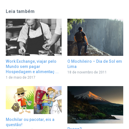
Leia também
Work Exchange, viajar pelo
O Mochileiro – Dia de Sol em
Mundo sem pagar
Lima
Hospedagem e alimentaç ...
18 de novembro de 2011
1 de maio de 2017
Mochilar ou pacotar, eis a
questão!
Pucon?