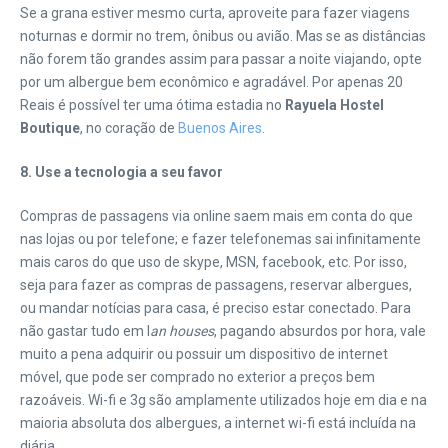
Se a grana estiver mesmo curta, aproveite para fazer viagens
noturnas e dormir no trem, ônibus ou avião. Mas se as distâncias
não forem tão grandes assim para passar a noite viajando, opte
por um albergue bem econômico e agradável. Por apenas 20
Reais é possível ter uma ótima estadia no
Rayuela Hostel
Boutique
, no coração de
Buenos Aires
.
8.
Use a tecnologia a seu favor
Compras de passagens via online saem mais em conta do que
nas lojas ou por telefone; e fazer telefonemas sai infinitamente
mais caros do que uso de skype, MSN, facebook, etc. Por isso,
seja para fazer as compras de passagens, reservar albergues,
ou mandar notícias para casa, é preciso estar conectado. Para
não gastar tudo em l
an houses
, pagando absurdos por hora, vale
muito a pena adquirir ou possuir um dispositivo de internet
móvel, que pode ser comprado no exterior a preços bem
razoáveis. Wi-fi e 3g são amplamente utilizados hoje em dia e na
maioria absoluta dos albergues, a internet wi-fi está incluída na
diária.