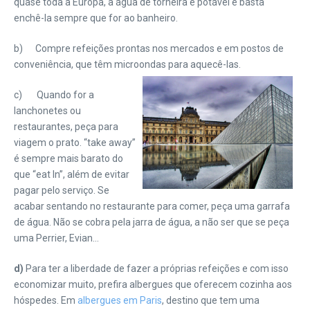
quase toda a Europa, a água de torneira é potável e basta
enchê-la sempre que for ao banheiro.
b) Compre refeições prontas nos mercados e em postos de
conveniência, que têm microondas para aquecê-las.
c) Quando for a
lanchonetes ou
restaurantes, peça para
viagem o prato. “take away”
é sempre mais barato do
que “eat In”, além de evitar
pagar pelo serviço. Se
acabar sentando no restaurante para comer, peça uma garrafa
de água. Não se cobra pela jarra de água, a não ser que se peça
uma Perrier, Evian…
d)
Para ter a liberdade de fazer a próprias refeições e com isso
economizar muito, prefira albergues que oferecem cozinha aos
hóspedes. Em
albergues em Paris
, destino que tem uma