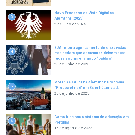
Novo Processo de Visto Digital na
3
Alemanha (2025)
2 de julho de 2025
EUA retoma agendamento de entrevistas
4
mas pedem que estudantes deixem suas
redes sociais em modo “público”
26 de junho de 2025
Moradia Gratuita na Alemanha: Programa
5
“Probewohnen” em Eisenhüttenstadt
25 de junho de 2025
Como funciona o sistema de educação em
6
Portugal
15 de agosto de 2022