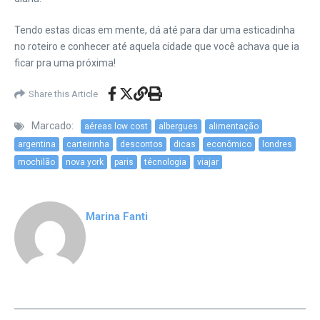
Tendo estas dicas em mente, dá até para dar uma esticadinha
no roteiro e conhecer até aquela cidade que você achava que ia
ficar pra uma próxima!
Share this Article
Marcado:
aéreas low cost
albergues
alimentação
argentina
carteirinha
descontos
dicas
econômico
londres
mochilão
nova york
paris
técnologia
viajar
Marina Fanti