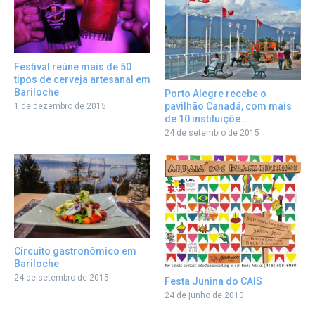
Festival reúne mais de 50
tipos de cerveja artesanal em
Bariloche
Porto Alegre recebe o
pavilhão Canadá, com mais
1 de dezembro de 2015
de 10 instituiçõe ...
24 de setembro de 2015
Circuito gastronômico em
Bariloche
24 de setembro de 2015
Festa Junina do CAIS
24 de junho de 2010