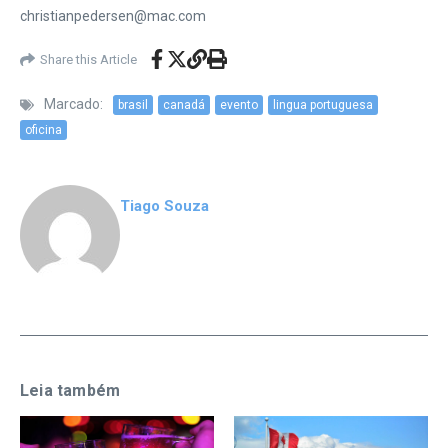
christianpedersen@mac.com
Share this Article
Marcado:
brasil
canadá
evento
lingua portuguesa
oficina
Tiago Souza
Leia também