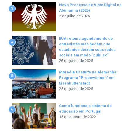
Novo Processo de Visto Digital na
3
Alemanha (2025)
2 de julho de 2025
EUA retoma agendamento de
4
entrevistas mas pedem que
estudantes deixem suas redes
sociais em modo “público”
26 de junho de 2025
Moradia Gratuita na Alemanha:
5
Programa “Probewohnen” em
Eisenhüttenstadt
25 de junho de 2025
Como funciona o sistema de
6
educação em Portugal
15 de agosto de 2022