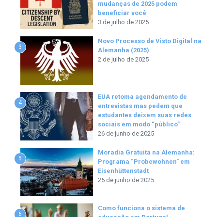
mudanças de 2025 podem
beneficiar você
3 de julho de 2025
Novo Processo de Visto Digital na
3
Alemanha (2025)
2 de julho de 2025
EUA retoma agendamento de
4
entrevistas mas pedem que
estudantes deixem suas redes
sociais em modo “público”
26 de junho de 2025
Moradia Gratuita na Alemanha:
5
Programa “Probewohnen” em
Eisenhüttenstadt
25 de junho de 2025
Como funciona o sistema de
6