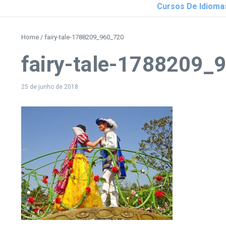
Cursos De Idioma
Home
/
fairy-tale-1788209_960_720
fairy-tale-1788209_
25 de junho de 2018