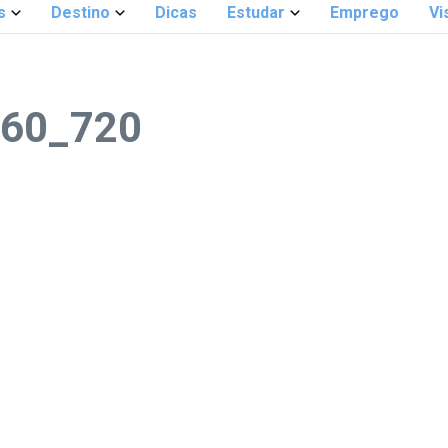
s
Destino
Dicas
Estudar
Emprego
Vi
960_720