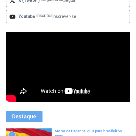
X (Twitter)
Seguir
Inscritos
Youtube
Inscrever-se
Destaque
Morar na Espanha: guia para brasileiros
1