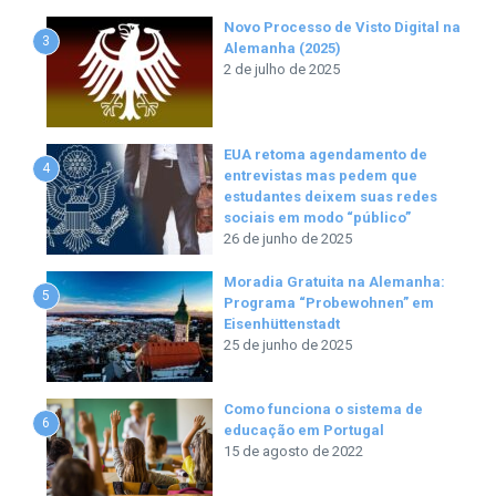
Novo Processo de Visto Digital na
3
Alemanha (2025)
2 de julho de 2025
EUA retoma agendamento de
4
entrevistas mas pedem que
estudantes deixem suas redes
sociais em modo “público”
26 de junho de 2025
Moradia Gratuita na Alemanha:
5
Programa “Probewohnen” em
Eisenhüttenstadt
25 de junho de 2025
Como funciona o sistema de
6
educação em Portugal
15 de agosto de 2022