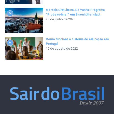
Moradia Gratuita na Alemanha: Programa
5
“Probewohnen” em Eisenhüttenstadt
25 de junho de 2025
Como funciona o sistema de educação em
6
Portugal
15 de agosto de 2022