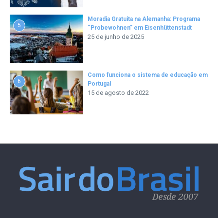
Moradia Gratuita na Alemanha: Programa
5
“Probewohnen” em Eisenhüttenstadt
25 de junho de 2025
Como funciona o sistema de educação em
6
Portugal
15 de agosto de 2022