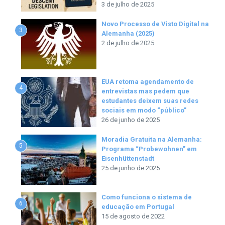
3 de julho de 2025
Novo Processo de Visto Digital na
3
Alemanha (2025)
2 de julho de 2025
EUA retoma agendamento de
4
entrevistas mas pedem que
estudantes deixem suas redes
sociais em modo “público”
26 de junho de 2025
Moradia Gratuita na Alemanha:
5
Programa “Probewohnen” em
Eisenhüttenstadt
25 de junho de 2025
Como funciona o sistema de
6
educação em Portugal
15 de agosto de 2022