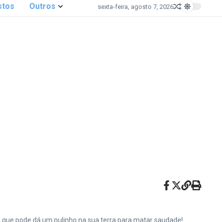
stos
Outros
sexta-feira, agosto 7, 2026
e que pode dá um pulinho na sua terra para matar saudade!