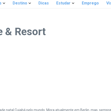
s
Destino
Dicas
Estudar
Emprego
Vi
e & Resort
cidade natal Cuiabá pelo mundo. Mora atualmente em Berlin, mas, sempr