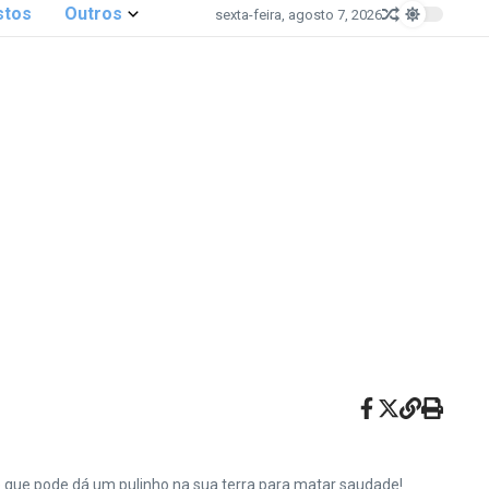
stos
Outros
sexta-feira, agosto 7, 2026
e que pode dá um pulinho na sua terra para matar saudade!