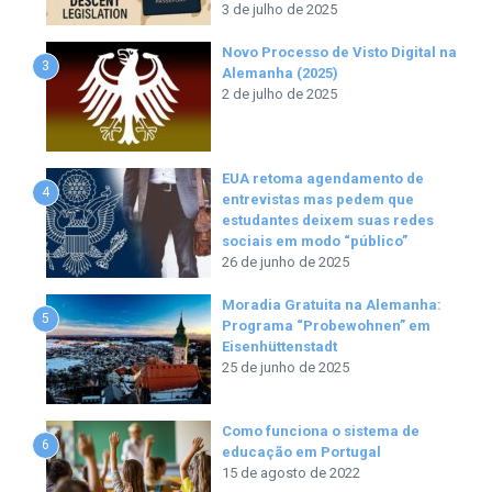
3 de julho de 2025
Novo Processo de Visto Digital na
3
Alemanha (2025)
2 de julho de 2025
EUA retoma agendamento de
4
entrevistas mas pedem que
estudantes deixem suas redes
sociais em modo “público”
26 de junho de 2025
Moradia Gratuita na Alemanha:
5
Programa “Probewohnen” em
Eisenhüttenstadt
25 de junho de 2025
Como funciona o sistema de
6
educação em Portugal
15 de agosto de 2022