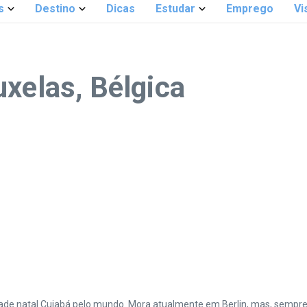
s
Destino
Dicas
Estudar
Emprego
Vi
xelas, Bélgica
cidade natal Cuiabá pelo mundo. Mora atualmente em Berlin, mas, sempr