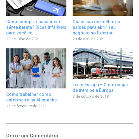
Como comprar passagem
Quais são os melhores
aérea barata? Dicas infalíveis
países para abrir seu
para você co ...
negócio no Exterior
28 de julho de 2021
20 de abril de 2021
Trem Europa – Como viajar
de trem pela Europa
Como trabalhar como
3 de outubro de 2018
enfermeiro na Alemanha
16 de fevereiro de 2021
Deixe um Comentário