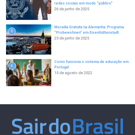
redes sociais em modo “público”
26 de junho de 2025
Moradia Gratuita na Alemanha: Programa
5
“Probewohnen” em Eisenhüttenstadt
25 de junho de 2025
Como funciona o sistema de educação em
6
Portugal
15 de agosto de 2022